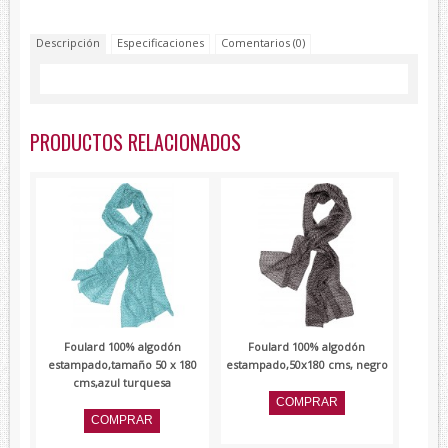
Lambertti
Descripción
Especificaciones
Comentarios (0)
Paolo Ferrara
Renato Balestra
Devota&Lomba
PRODUCTOS RELACIONADOS
Foulard 100% algodón
Foulard 100% algodón
estampado,tamaño 50 x 180
estampado,50x180 cms, negro
cms,azul turquesa