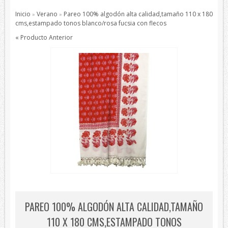
Pajaritas
Inicio
Verano
Pareo 100% algodón alta calidad,tamaño 110 x 180
»
»
Todos los Productos
cms,estampado tonos blanco/rosa fucsia con flecos
« Producto Anterior
Productos de protección
Bisutería
Bufandas
Chales y foulares
Chales/Foulares Devota&Lomba
Chales/Foulares Howards London
Chales/Foulares Marca Blanca
Viaje
Mantas
House Style
Piel
PAREO 100% ALGODÓN ALTA CALIDAD,TAMAÑO
Presentaciones
110 X 180 CMS,ESTAMPADO TONOS
Sets