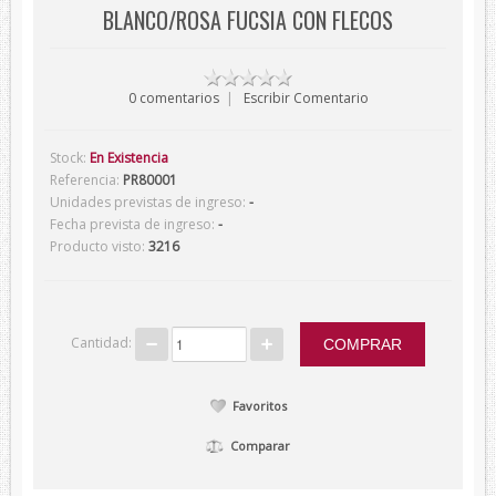
BLANCO/ROSA FUCSIA CON FLECOS
Verano
Corbatas
0 comentarios
|
Escribir Comentario
Corbatas Devota&Lomba
Pajaritas
Stock:
En Existencia
Corbatas Lambertti
Referencia:
PR80001
Unidades previstas de ingreso:
-
Corbatas Howards London
Fecha prevista de ingreso:
-
Corbatas Marca Blanca
Producto visto:
3216
Pañuelos
Pañuelos Devota&Lomba
Cantidad:
Pañuelos Marca Blanca
Firmas
Favoritos
Balenciaga
Belfe
Comparar
Howards London