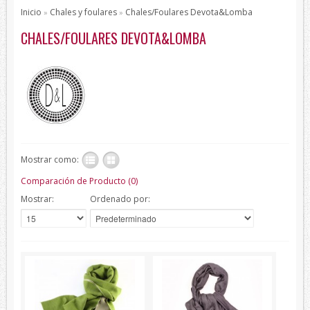
Pajaritas
Inicio
Chales y foulares
Chales/Foulares Devota&Lomba
»
»
Todos los Productos
CHALES/FOULARES DEVOTA&LOMBA
Productos de protección
Bisutería
Bufandas
Chales y foulares
Chales/Foulares Devota&Lomba
Mostrar como:
Chales/Foulares Howards London
Comparación de Producto (0)
Chales/Foulares Marca Blanca
Mostrar:
Ordenado por:
Viaje
Mantas
House Style
Piel
Presentaciones
Sets