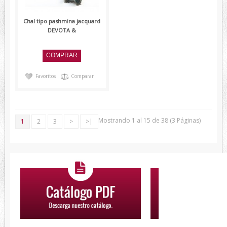
Chal tipo pashmina jacquard
DEVOTA &
Favoritos
Comparar
Mostrando 1 al 15 de 38 (3 Páginas)
1
2
3
>
>|