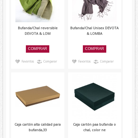
Verano
Corbatas
Bufanda/Chal reversible
Bufanda/Chal Unisex DEVOTA
Corbatas Devota&Lomba
DEVOTA & LOM
& LOMBA
Pajaritas
Corbatas Lambertti
Corbatas Howards London
Favoritos
Comparar
Favoritos
Comparar
Corbatas Marca Blanca
Pañuelos
Pañuelos Devota&Lomba
Pañuelos Marca Blanca
Firmas
Balenciaga
Belfe
Caja cartón alta calidad para
Caja cartón paa bufanda o
bufanda,33
chal, color ne
Howards London