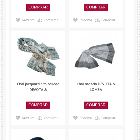
Lambertti
Paolo Ferrara
Favoritos
Comparar
Favoritos
Comparar
Renato Balestra
Devota&Lomba
Chal jacquard alta calidad
Chal mezcla DEVOTA &
DEVOTA &
LOMBA
Favoritos
Comparar
Favoritos
Comparar