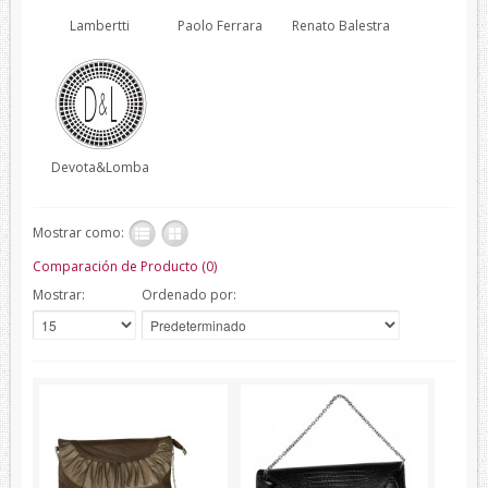
Lambertti
Paolo Ferrara
Renato Balestra
Verano
Corbatas
Corbatas Devota&Lomba
Pajaritas
Devota&Lomba
Corbatas Lambertti
Corbatas Howards London
Mostrar como:
Corbatas Marca Blanca
Comparación de Producto (0)
Pañuelos
Mostrar:
Ordenado por:
Pañuelos Devota&Lomba
Pañuelos Marca Blanca
Firmas
Balenciaga
Belfe
Howards London