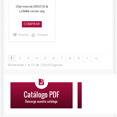
Chal mezcla DEVOTA &
LOMBA verde caq
Favoritos
Comparar
1
2
3
4
5
6
7
8
9
>
>|
Mostrando 1 al 15 de 129 (9 Páginas)