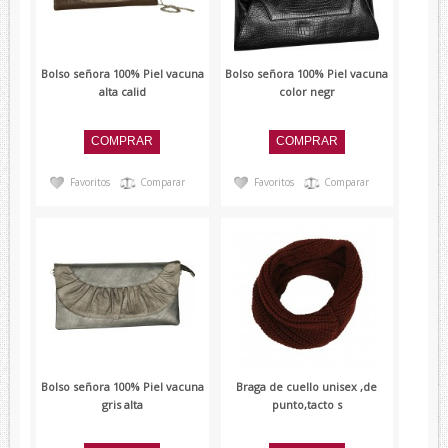
Lambertti
Paolo Ferrara
Bolso señora 100% Piel vacuna
Bolso señora 100% Piel vacuna
Renato Balestra
alta calid
color negr
Devota&Lomba
Favoritos
Comparar
Favoritos
Comparar
Bolso señora 100% Piel vacuna
Braga de cuello unisex ,de
gris alta
punto,tacto s