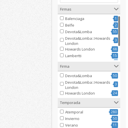
Firmas
Balenciaga
1
Belfe
2
Devota&Lomba
55
Devota&Lomba:::Howards
3
London
Howards London
68
Lambertti
15
Paolo Ferrara
6
Firma
Renato Balestra
1
Urban
7
Devota&Lomba
50
Devota&Lomba:::Howards
3
London
Howards London
24
Temporada
Atemporal
280
Invierno
50
Verano
11