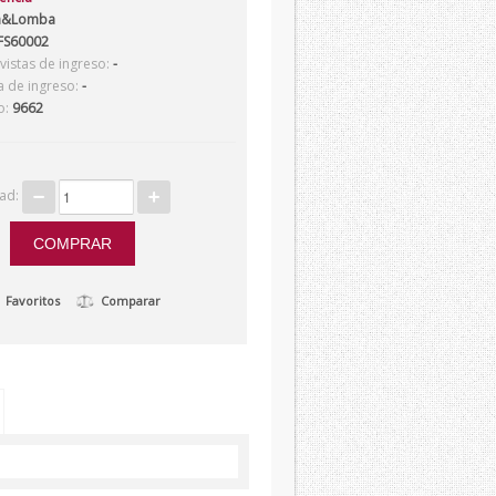
a&Lomba
S60002
istas de ingreso:
-
a de ingreso:
-
o:
9662
dad:
Favoritos
Comparar