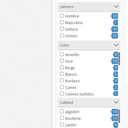
Género
Hombre
33
Masculino
1
Señora
43
Unisex
22
Color
Amarillo
6
Azul
78
Beige
9
Blanco
5
Burdeos
9
Camel
2
Colores surtidos
1
Dorado
1
Calidad
Fucsia
1
algodón
19
Gris
23
bisutería
15
Marino
1
cartón
8
marrón
19