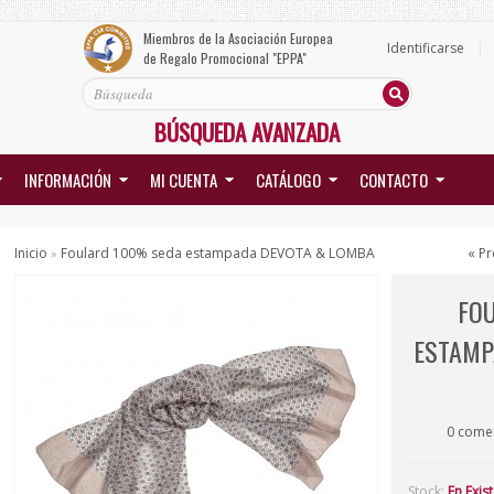
Miembros de la Asociación Europea
Identificarse
de Regalo Promocional "EPPA"
BÚSQUEDA AVANZADA
INFORMACIÓN
MI CUENTA
CATÁLOGO
CONTACTO
Inicio
Foulard 100% seda estampada DEVOTA & LOMBA
« Pr
»
FO
ESTAMP
0 come
Stock:
En Exis