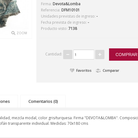
Firma:
Devota&Lomba
Referencia:
DFM10101
Unidades previstas de ingreso:
-
Fecha prevista de ingreso:
-
Producto visto:
7138
ZOOM
Cantidad:
Favoritos
Comparar
ciones
Comentarios (0)
 calidad, mezcla modal, color gris/turquesa. Firma "DEVOTA&LOMBA". Composi
ofán transparente individual. Medidas: 70x180 cms