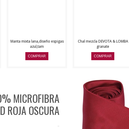
Manta mixta lana,diseño espigas
Chal mezcla DEVOTA & LOMBA
azul,tam
granate
0% MICROFIBRA
D ROJA OSCURA
..