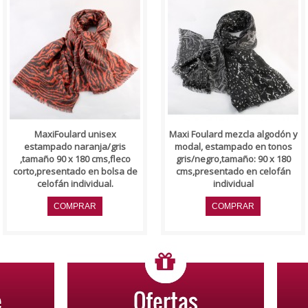
..
..
MaxiFoulard unisex
Maxi Foulard mezcla algodón y
estampado naranja/gris
modal, estampado en tonos
,tamaño 90 x 180 cms,fleco
gris/negro,tamaño: 90 x 180
corto,presentado en bolsa de
cms,presentado en celofán
celofán individual.
individual