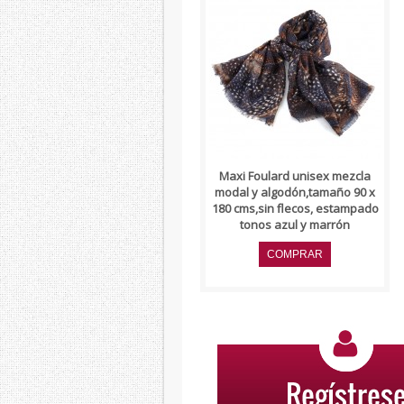
..
Maxi Foulard unisex mezcla
modal y algodón,tamaño 90 x
180 cms,sin flecos, estampado
tonos azul y marrón