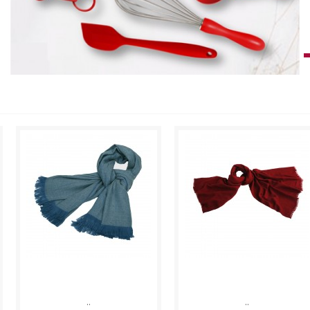
..
..