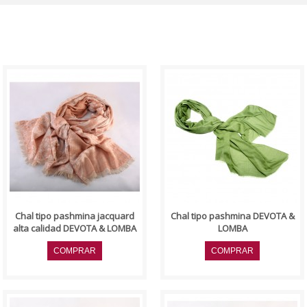
Chal tipo pashmina jacquard
..
alta calidad, mezcla
modal/algodón, color rosa.
Firma "DEVOTA&LOMBA"..
Chal tipo pashmina jacquard
Chal tipo pashmina DEVOTA &
alta calidad DEVOTA & LOMBA
LOMBA