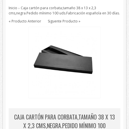
Pajaritas
Inicio
Caja cartón para corbata,tamaño 38 x 13 x 2,3
»
Todos los Productos
cms,negra.Pedido mínimo 100 uds.Fabricación española en 30 días.
« Producto Anterior
Siguente Producto »
Productos de protección
Bisutería
Bufandas
Chales y foulares
Chales/Foulares Devota&Lomba
Chales/Foulares Howards London
Chales/Foulares Marca Blanca
Viaje
Mantas
House Style
Piel
CAJA CARTÓN PARA CORBATA,TAMAÑO 38 X 13
Presentaciones
X 2,3 CMS,NEGRA.PEDIDO MÍNIMO 100
Sets