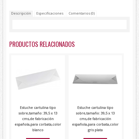
Lambertti
Descripción
Especificaciones
Comentarios (0)
Paolo Ferrara
Renato Balestra
Devota&Lomba
PRODUCTOS RELACIONADOS
Estuche cartulina tipo
Estuche cartulina tipo
sobre,tamaño: 39,5 x 13
sobre,tamaño: 39,5 x 13
cms,de fabricación
cms,de fabricación
española,para corbata,color
española,para corbata,color
blanco
gris plata