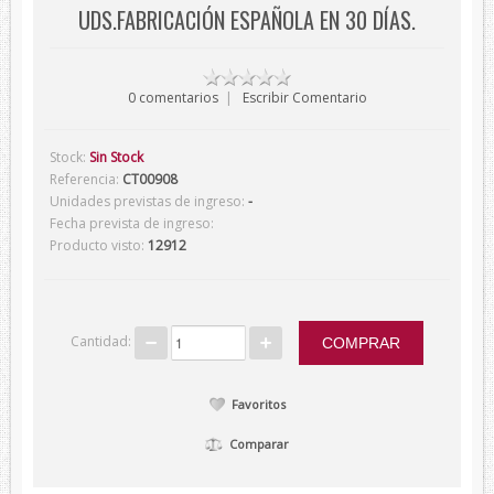
UDS.FABRICACIÓN ESPAÑOLA EN 30 DÍAS.
Verano
Corbatas
0 comentarios
|
Escribir Comentario
Corbatas Devota&Lomba
Pajaritas
Stock:
Sin Stock
Corbatas Lambertti
Referencia:
CT00908
Unidades previstas de ingreso:
-
Corbatas Howards London
Fecha prevista de ingreso:
Corbatas Marca Blanca
Producto visto:
12912
Pañuelos
Pañuelos Devota&Lomba
Cantidad:
Pañuelos Marca Blanca
Firmas
Favoritos
Balenciaga
Belfe
Comparar
Howards London